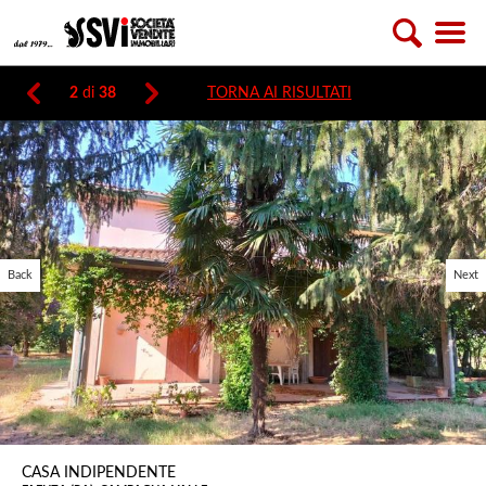
2
di
38
TORNA AI RISULTATI
Back
Next
CASA INDIPENDENTE