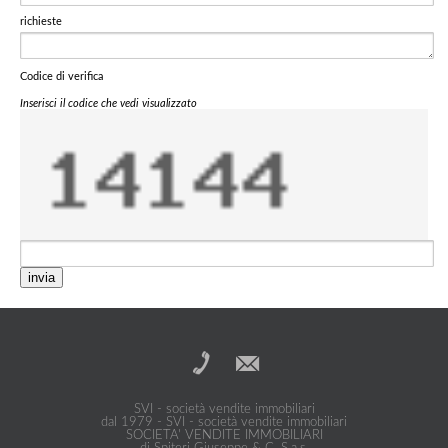
richieste
Codice di verifica
Inserisci il codice che vedi visualizzato
invia
SVI - società vendite immobiliari
dal 1979 - SVI - società vendite immobiliari
SOCIETA' VENDITE IMMOBILIARI
di Spiteri Giuseppe & C. S.a.s.