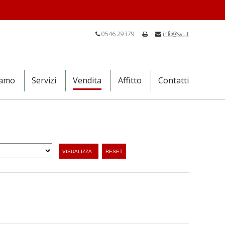
0546 29379
info@svi.it
iamo
Servizi
Vendita
Affitto
Contatti
VISUALIZZA
RESET