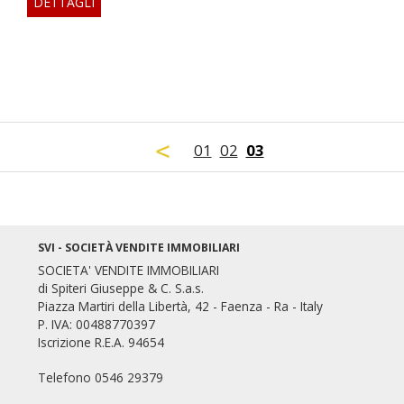
DETTAGLI
01
02
03
SVI - SOCIETÀ VENDITE IMMOBILIARI
SOCIETA' VENDITE IMMOBILIARI
di Spiteri Giuseppe & C. S.a.s.
Piazza Martiri della Libertà, 42 - Faenza - Ra - Italy
P. IVA: 00488770397
Iscrizione R.E.A. 94654
Mondo Immobiliare
Telefono 0546 29379