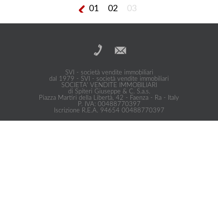
01
02
03
MQ
SVI - società vendite immobiliari
dal 1979 - SVI - società vendite immobiliari
SOCIETA' VENDITE IMMOBILIARI
di Spiteri Giuseppe & C. S.a.s.
Piazza Martiri della Libertà, 42 - Faenza - Ra - Italy
P. IVA: 00488770397
Iscrizione R.E.A. 94654 00488770397