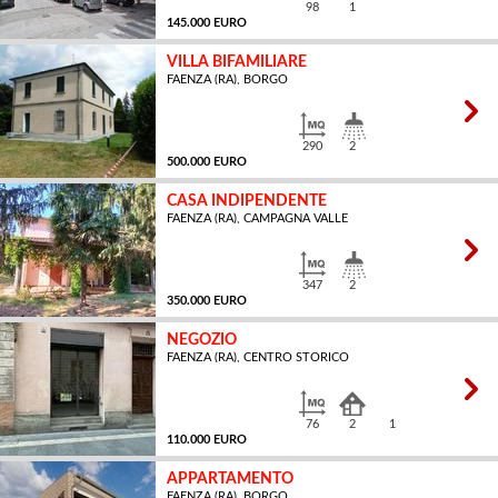
98
1
145.000 EURO
VILLA BIFAMILIARE
FAENZA (RA), BORGO
MQ
290
2
500.000 EURO
CASA INDIPENDENTE
FAENZA (RA), CAMPAGNA VALLE
MQ
347
2
350.000 EURO
NEGOZIO
FAENZA (RA), CENTRO STORICO
MQ
76
2
1
110.000 EURO
APPARTAMENTO
FAENZA (RA), BORGO