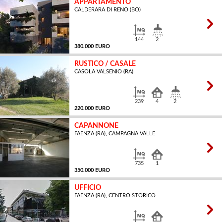
APPARTAMENTO
CALDERARA DI RENO (BO)
MQ
144
2
380.000 EURO
RUSTICO / CASALE
CASOLA VALSENIO (RA)
MQ
239
4
2
220.000 EURO
CAPANNONE
FAENZA (RA), CAMPAGNA VALLE
MQ
735
1
350.000 EURO
UFFICIO
FAENZA (RA), CENTRO STORICO
MQ