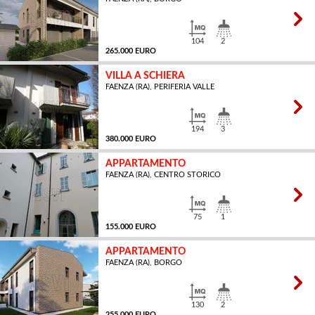
MQ
104
2
265.000 EURO
VILLA A SCHIERA
FAENZA (RA), PERIFERIA VALLE
MQ
194
3
380.000 EURO
APPARTAMENTO
FAENZA (RA), CENTRO STORICO
MQ
75
1
155.000 EURO
APPARTAMENTO
FAENZA (RA), BORGO
MQ
130
2
255.000 EURO