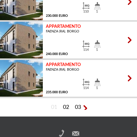
110
1
230.000 EURO
APPARTAMENTO
FAENZA (RA), BORGO
MQ
114
1
240.000 EURO
APPARTAMENTO
FAENZA (RA), BORGO
MQ
114
1
235.000 EURO
01
02
03
MQ