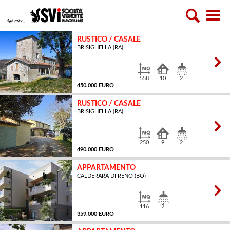
RUSTICO / CASALE
BRISIGHELLA (RA)
558
10
2
450.000 EURO
RUSTICO / CASALE
BRISIGHELLA (RA)
MQ
250
9
2
490.000 EURO
APPARTAMENTO
CALDERARA DI RENO (BO)
MQ
116
2
359.000 EURO