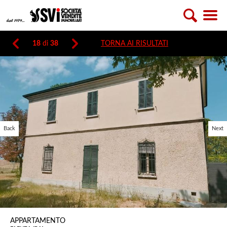
18
di
38
TORNA AI RISULTATI
Back
Next
APPARTAMENTO