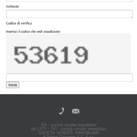
richieste
Codice di verifica
Inserisci il codice che vedi visualizzato
invia
SVI - società vendite immobiliari
dal 1979 - SVI - società vendite immobiliari
SOCIETA' VENDITE IMMOBILIARI
di Spiteri Giuseppe & C. S.a.s.