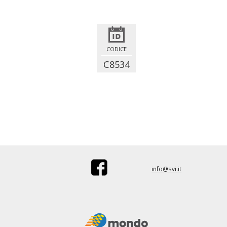
CODICE
C8534
info@svi.it