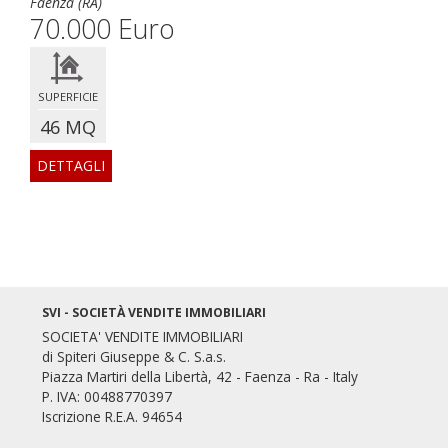
Faenza (RA)
70.000 Euro
SUPERFICIE
46 MQ
DETTAGLI
SVI - SOCIETÀ VENDITE IMMOBILIARI
SOCIETA' VENDITE IMMOBILIARI
di Spiteri Giuseppe & C. S.a.s.
Piazza Martiri della Libertà, 42 - Faenza - Ra - Italy
P. IVA: 00488770397
Iscrizione R.E.A. 94654
Mondo Immobiliare