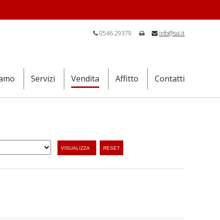
0546 29379
info@svi.it
iamo
Servizi
Vendita
Affitto
Contatti
VISUALIZZA
RESET