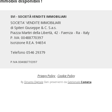
mmobili disponibili !
SVI - SOCIETÀ VENDITE IMMOBILIARI
SOCIETA' VENDITE IMMOBILIARI
di Spiteri Giuseppe & C. S.a.s.
Piazza Martiri della Libertà, 42 - Faenza - Ra - Italy
P. IVA: 00488770397
Iscrizione R.E.A. 94654
Mondo Immobiliare
Telefono 0546 29379
P.IVA 00488770397
Privacy Policy
-
Cookie Policy
By
Dinamo Digitale
Dati provenienti da
Gestionale
Cometa