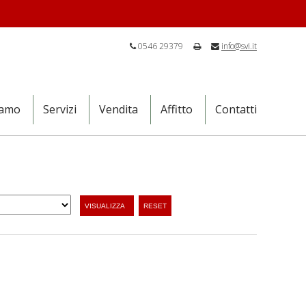
0546 29379
info@svi.it
iamo
Servizi
Vendita
Affitto
Contatti
VISUALIZZA
RESET