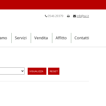
0546 29379
info@svi.it
iamo
Servizi
Vendita
Affitto
Contatti
VISUALIZZA
RESET