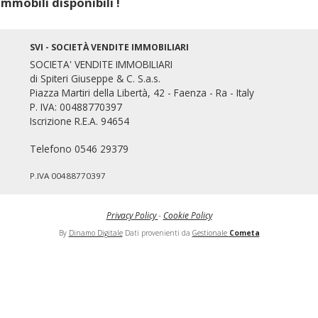
mmobili disponibili !
SVI - SOCIETÀ VENDITE IMMOBILIARI
SOCIETA' VENDITE IMMOBILIARI
di Spiteri Giuseppe & C. S.a.s.
Piazza Martiri della Libertà, 42 - Faenza - Ra - Italy
P. IVA: 00488770397
Iscrizione R.E.A. 94654
Mondo Immobiliare
Telefono 0546 29379
P.IVA 00488770397
Privacy Policy
-
Cookie Policy
By
Dinamo Digitale
Dati provenienti da
Gestionale
Cometa