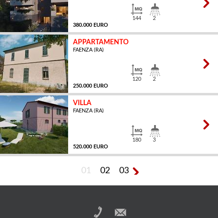
144
2
380.000 EURO
APPARTAMENTO
FAENZA (RA)
MQ
120
2
250.000 EURO
VILLA
FAENZA (RA)
MQ
180
3
520.000 EURO
01
02
03
MQ