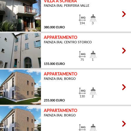
VILLA A SCHIERA
FAENZA (RA), PERIFERIA VALLE
MQ
194
3
380.000 EURO
APPARTAMENTO
FAENZA (RA), CENTRO STORICO
MQ
75
1
155.000 EURO
APPARTAMENTO
FAENZA (RA), BORGO
MQ
130
2
255.000 EURO
APPARTAMENTO
FAENZA (RA), BORGO
MQ