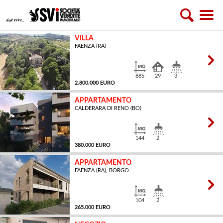
VILLA
FAENZA (RA)
885
29
3
2.800.000 EURO
APPARTAMENTO
CALDERARA DI RENO (BO)
MQ
144
2
380.000 EURO
APPARTAMENTO
FAENZA (RA), BORGO
MQ
104
2
265.000 EURO