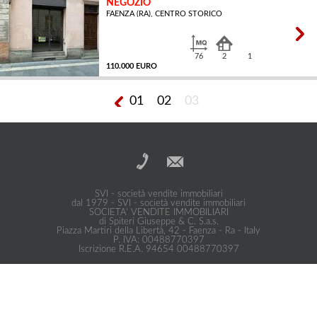
NEGOZIO
FAENZA (RA), CENTRO STORICO
MQ
76
2
1
110.000 EURO
01
02
03
MQ
SVI - società vendite immobiliari
dal 1979 - SVI - società vendite immobiliari
SOCIETA' VENDITE IMMOBILIARI
di Spiteri Giuseppe & C. S.a.s.
Piazza Martiri della Libertà, 42 - Faenza - Ra - Italy
P. IVA: 00488770397
Iscrizione R.E.A. 94654 00488770397