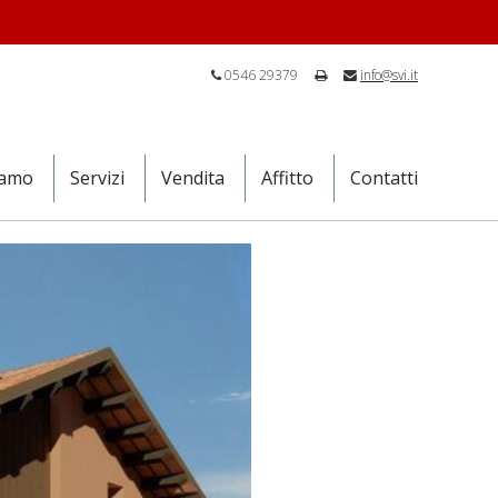
0546 29379
info@svi.it
iamo
Servizi
Vendita
Affitto
Contatti