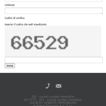
richieste
Codice di verifica
Inserisci il codice che vedi visualizzato
invia
SVI - società vendite immobiliari
dal 1979 - SVI - società vendite immobiliari
SOCIETA' VENDITE IMMOBILIARI
di Spiteri Giuseppe & C. S.a.s.