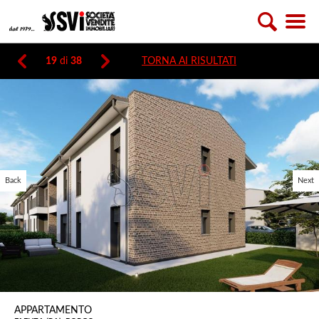
19
di
38
TORNA AI RISULTATI
Back
Next
APPARTAMENTO