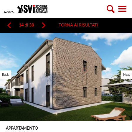
14
di
38
TORNA AI RISULTATI
Back
Next
APPARTAMENTO