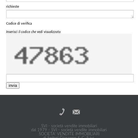
richieste
Codice di verifica
Inserisci il codice che vedi visualizzato
invia
SVI - società vendite immobiliari
dal 1979 - SVI - società vendite immobiliari
SOCIETA' VENDITE IMMOBILIARI
di Spiteri Giuseppe & C. S.a.s.