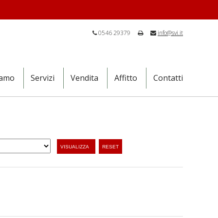
0546 29379
info@svi.it
iamo
Servizi
Vendita
Affitto
Contatti
VISUALIZZA
RESET