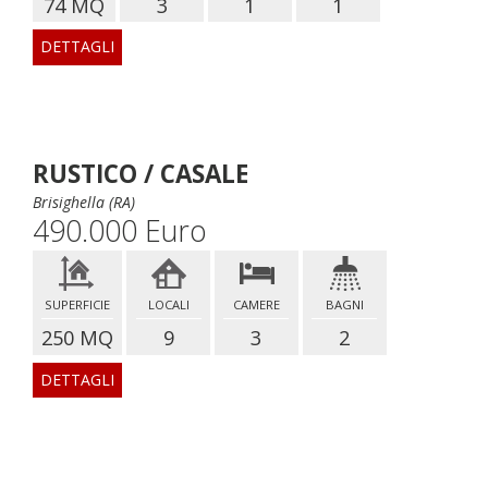
74 MQ
3
1
1
DETTAGLI
RUSTICO / CASALE
Brisighella (RA)
490.000 Euro
SUPERFICIE
LOCALI
CAMERE
BAGNI
250 MQ
9
3
2
DETTAGLI