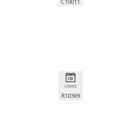
C10011
CODICE
R10369