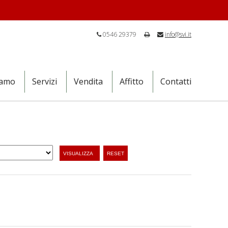
0546 29379
info@svi.it
iamo
Servizi
Vendita
Affitto
Contatti
VISUALIZZA
RESET