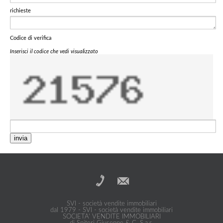
richieste
Codice di verifica
Inserisci il codice che vedi visualizzato
invia
SVI - società vendite immobiliari
dal 1979 - SVI - società vendite immobiliari
SOCIETA' VENDITE IMMOBILIARI
di Spiteri Giuseppe & C. S.a.s.