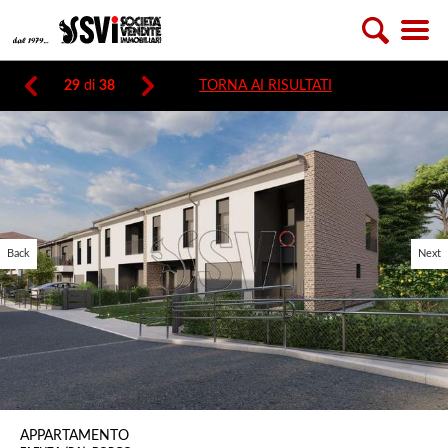
29
di
38
TORNA AI RISULTATI
Back
Next
APPARTAMENTO