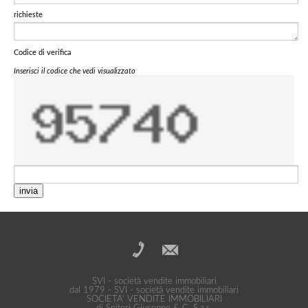
richieste
Codice di verifica
Inserisci il codice che vedi visualizzato
invia
SVI - società vendite immobiliari
dal 1979 - SVI - società vendite immobiliari
SOCIETA' VENDITE IMMOBILIARI
di Spiteri Giuseppe & C. S.a.s.