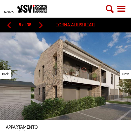
8
di
38
TORNA AI RISULTATI
Back
Next
APPARTAMENTO