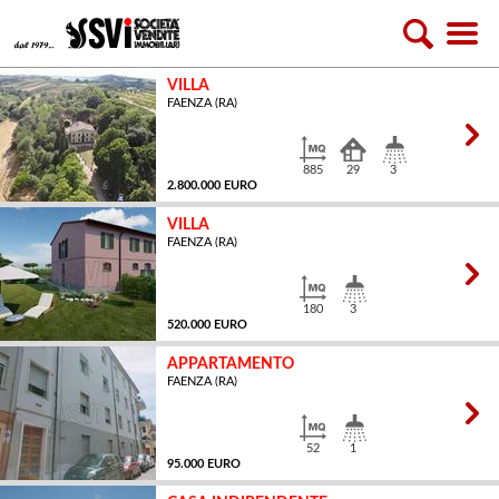
VILLA
FAENZA (RA)
885
29
3
2.800.000 EURO
VILLA
FAENZA (RA)
MQ
180
3
520.000 EURO
APPARTAMENTO
FAENZA (RA)
MQ
52
1
95.000 EURO