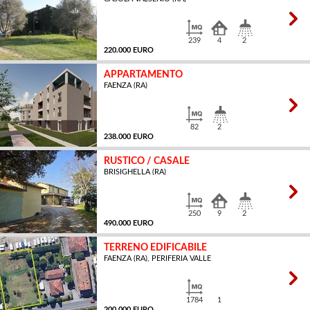
MQ
239
4
2
220.000 EURO
APPARTAMENTO
FAENZA (RA)
MQ
82
2
238.000 EURO
RUSTICO / CASALE
BRISIGHELLA (RA)
MQ
250
9
2
490.000 EURO
TERRENO EDIFICABILE
FAENZA (RA), PERIFERIA VALLE
MQ
1784
1
200.000 EURO