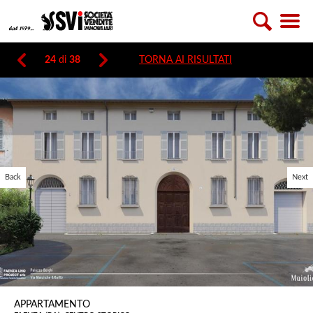
24
di
38
TORNA AI RISULTATI
Back
Next
APPARTAMENTO