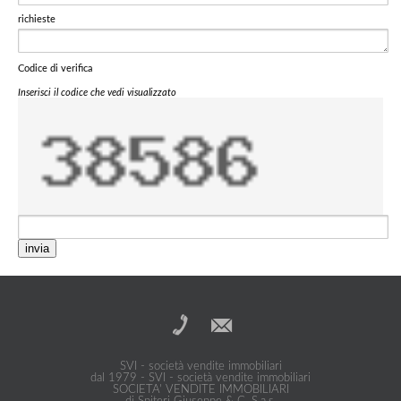
richieste
Codice di verifica
Inserisci il codice che vedi visualizzato
invia
SVI - società vendite immobiliari
dal 1979 - SVI - società vendite immobiliari
SOCIETA' VENDITE IMMOBILIARI
di Spiteri Giuseppe & C. S.a.s.