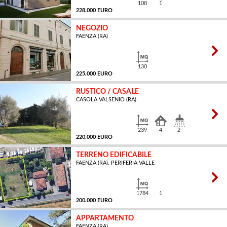
108
1
228.000 EURO
NEGOZIO
FAENZA (RA)
MQ
130
225.000 EURO
RUSTICO / CASALE
CASOLA VALSENIO (RA)
MQ
239
4
2
220.000 EURO
TERRENO EDIFICABILE
FAENZA (RA), PERIFERIA VALLE
MQ
1784
1
200.000 EURO
APPARTAMENTO
FAENZA (RA)