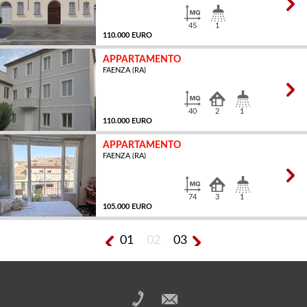
45
1
110.000 EURO
APPARTAMENTO
FAENZA (RA)
MQ
40
2
1
110.000 EURO
APPARTAMENTO
FAENZA (RA)
MQ
74
3
1
105.000 EURO
01
02
03
MQ