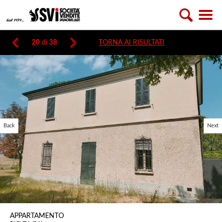
20
di
38
TORNA AI RISULTATI
Back
Next
APPARTAMENTO