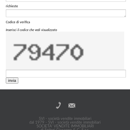
richieste
Codice di verifica
Inserisci il codice che vedi visualizzato
invia
SVI - società vendite immobiliari
dal 1979 - SVI - società vendite immobiliari
SOCIETA' VENDITE IMMOBILIARI
di Spiteri Giuseppe & C. S.a.s.