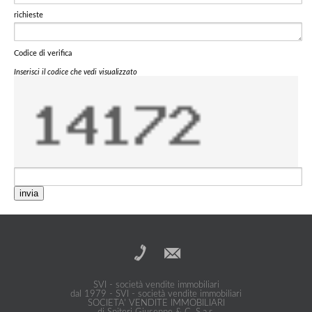
richieste
Codice di verifica
Inserisci il codice che vedi visualizzato
invia
SVI - società vendite immobiliari
dal 1979 - SVI - società vendite immobiliari
SOCIETA' VENDITE IMMOBILIARI
di Spiteri Giuseppe & C. S.a.s.