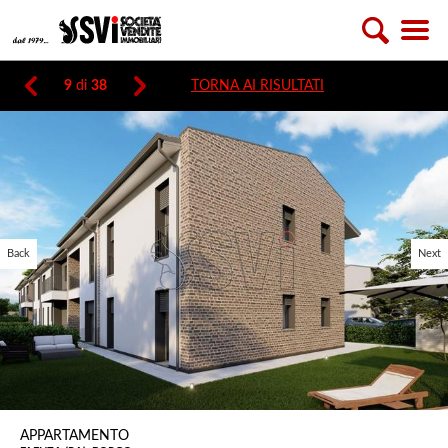
9
di
38
TORNA AI RISULTATI
Back
Next
APPARTAMENTO