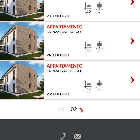
110
1
230.000 EURO
APPARTAMENTO
FAENZA (RA), BORGO
MQ
114
1
240.000 EURO
APPARTAMENTO
FAENZA (RA), BORGO
MQ
114
1
235.000 EURO
01
02
MQ