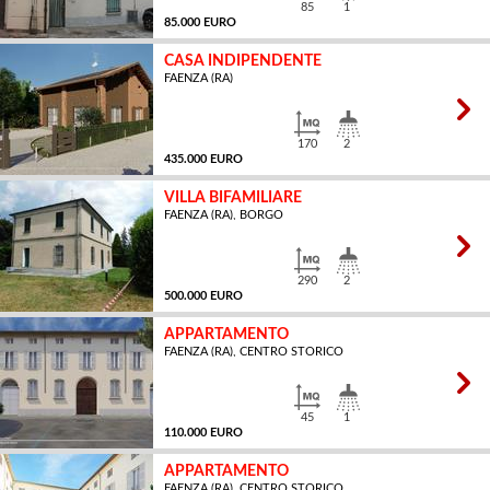
85
1
85.000 EURO
CASA INDIPENDENTE
FAENZA (RA)
MQ
170
2
435.000 EURO
VILLA BIFAMILIARE
FAENZA (RA), BORGO
MQ
290
2
500.000 EURO
APPARTAMENTO
FAENZA (RA), CENTRO STORICO
MQ
45
1
110.000 EURO
APPARTAMENTO
FAENZA (RA), CENTRO STORICO