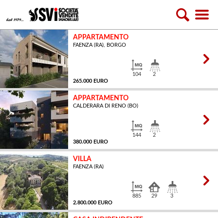
APPARTAMENTO
FAENZA (RA), BORGO
104
2
265.000 EURO
APPARTAMENTO
CALDERARA DI RENO (BO)
MQ
144
2
380.000 EURO
VILLA
FAENZA (RA)
MQ
885
29
3
2.800.000 EURO