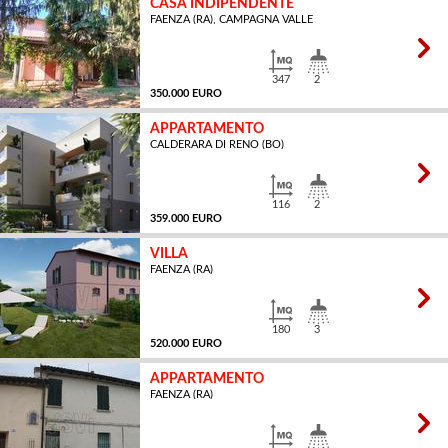
CASA INDIPENDENTE
FAENZA (RA), CAMPAGNA VALLE
MQ
347
2
350.000 EURO
APPARTAMENTO
CALDERARA DI RENO (BO)
MQ
116
2
359.000 EURO
VILLA
FAENZA (RA)
MQ
180
3
520.000 EURO
APPARTAMENTO
FAENZA (RA)
MQ