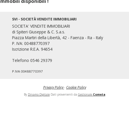
mmobili disponibili !
SVI - SOCIETÀ VENDITE IMMOBILIARI
SOCIETA' VENDITE IMMOBILIARI
di Spiteri Giuseppe & C. S.a.s.
Piazza Martiri della Libertà, 42 - Faenza - Ra - Italy
P. IVA: 00488770397
Iscrizione R.E.A. 94654
Mondo Immobiliare
Telefono 0546 29379
P.IVA 00488770397
Privacy Policy
-
Cookie Policy
By
Dinamo Digitale
Dati provenienti da
Gestionale
Cometa