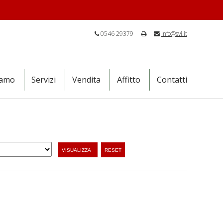
0546 29379
info@svi.it
iamo
Servizi
Vendita
Affitto
Contatti
VISUALIZZA
RESET